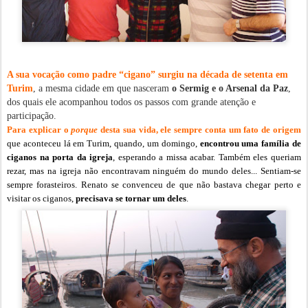
A sua vocação como padre “cigano” surgiu na década de setenta em
Turim
, a mesma cidade em que nasceram
o Sermig e o Arsenal da Paz
,
dos quais ele acompanhou todos os passos com grande atenção e
participação.
Para explicar o
porque
desta sua vida, ele sempre conta um fato de origem
que aconteceu lá em Turim, quando, um domingo,
encontrou uma família de
ciganos na porta da igreja
, esperando a missa acabar. Também eles queriam
rezar, mas na igreja não encontravam ninguém do mundo deles... Sentiam-se
sempre forasteiros. Renato se convenceu de que não bastava chegar perto e
visitar os ciganos,
precisava se tornar um deles
.