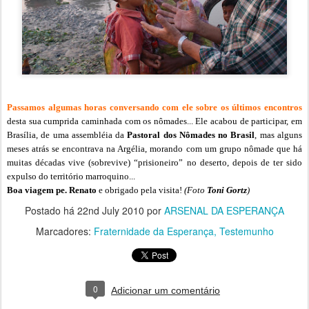
Passamos algumas horas conversando com ele sobre os últimos encontros
desta sua cumprida caminhada
com os nômades... Ele acabou de participar, em
Brasília, de uma
assembléia
da
Pastoral dos Nômades no Brasil
, mas alguns
meses atrás se encontrava na Argélia, morando com um grupo nômade que há
muitas décadas vive (sobrevive) “prisioneiro” no deserto, depois de ter sido
expulso do território marroquino...
Boa viagem pe. Renato
e obrigado pela visita!
(Foto
Toni Gortz
)
Postado há
22nd July 2010
por
ARSENAL DA ESPERANÇA
Marcadores:
Fraternidade da Esperança
Testemunho
0
Adicionar um comentário